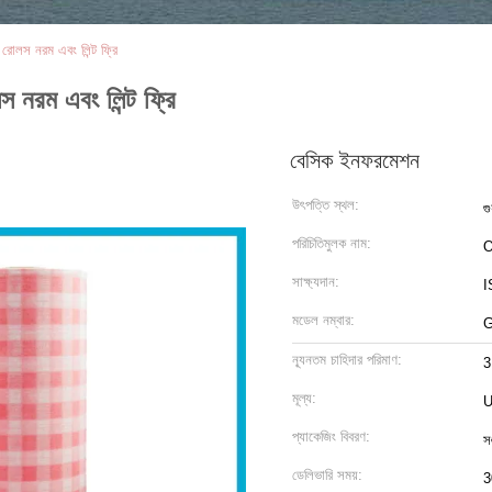
 রোলস নরম এবং লিন্ট ফ্রি
স নরম এবং লিন্ট ফ্রি
বেসিক ইনফরমেশন
উৎপত্তি স্থল:
গু
পরিচিতিমুলক নাম:
O
সাক্ষ্যদান:
I
মডেল নম্বার:
ন্যূনতম চাহিদার পরিমাণ:
3
মূল্য:
U
প্যাকেজিং বিবরণ:
স
ডেলিভারি সময়:
3