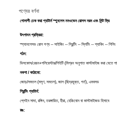
পণ্যের বর্ণনা
গোলাপী চেক করা প্যাটার্ন স্পুনলেস ননওভেন রোলস নরম এবং লিন্ট ফ্রি
উৎপাদন প্রক্রিয়া:
স্প্যানলেসড রোল পণ্য -- সাইজিং -- প্রিন্টিং -- স্লিটিং -- প্যাকিং -- শিপিং
গঠন:
ভিসকোস/রেয়ন+পলিয়েস্টার/পিইটি (মিশ্রন অনুপাত কাস্টমাইজ করা যেতে পা
নকশা / কাঠামো:
জোড়/সমতল (মসৃণ, সমতল), জাল (ছিদ্রযুক্ত, গর্ত), এমবসড
প্রিন্টিং প্যাটার্ন:
প্লেইন সাদা, রঙ্গিন, তরঙ্গায়িত, হীরা, হেরিংবোন বা কাস্টমাইজড হিসাবে
রঙ: