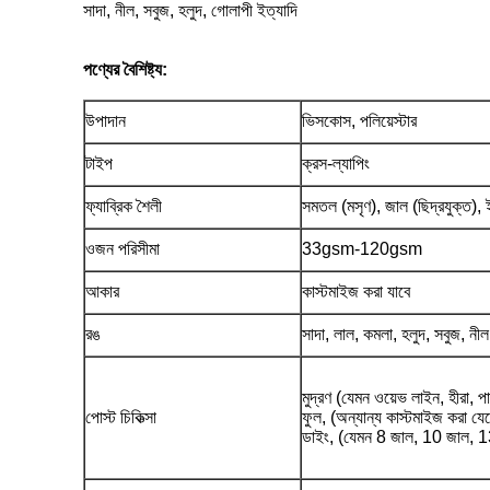
সাদা, নীল, সবুজ, হলুদ, গোলাপী ইত্যাদি
পণ্যের বৈশিষ্ট্য:
উপাদান
ভিসকোস, পলিয়েস্টার
টাইপ
ক্রস-ল্যাপিং
ফ্যাব্রিক শৈলী
সমতল (মসৃণ), জাল (ছিদ্রযুক্ত), 
ওজন পরিসীমা
33gsm-120gsm
আকার
কাস্টমাইজ করা যাবে
রঙ
সাদা, লাল, কমলা, হলুদ, সবুজ, নীল
মুদ্রণ (যেমন ওয়েভ লাইন, হীরা, প
পোস্ট চিকিত্সা
ফুল, (অন্যান্য কাস্টমাইজ করা যে
ডাইং, (যেমন 8 জাল, 10 জাল, 