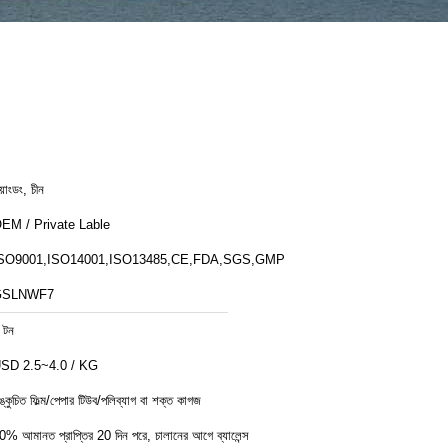
য়াংডং, চীন
EM / Private Lable
SO9001,ISO14001,ISO13485,CE,FDA,SGS,GMP
GSLNWF7
 টন
SD 2.5~4.0 / KG
ঙ্কুচিত ফিল্ম/পেপার টিউব/পলিব্যাগ বা শক্ত কাগজ
0% আমানত প্রাপ্তির 20 দিন পরে, চালানের আগে ব্যালেন্স