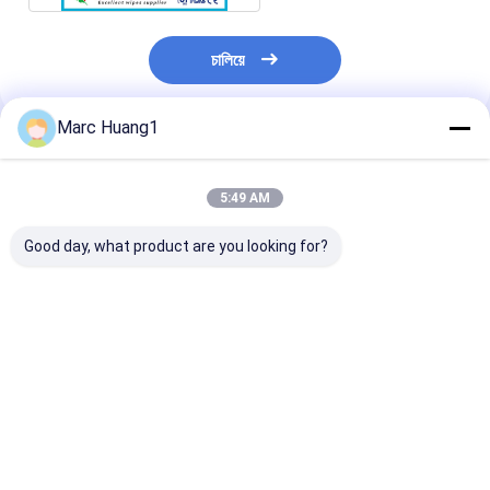
চালিয়ে
Marc Huang1
প্রস্তাবিত পণ্য
5:49 AM
Good day, what product are you looking for?
স্কিন কেয়ার বেবি ওয়েট ওয়াইপস
Irritating No 80 Pcs
Gentle Baby W
নো আলসোহোল পোর্টেবল
20 16cm Durable
Wipes Designe
বায়োডিগ্রেডেবল হাত/মুখ
Protective
Cleaning Sensi
পরিষ্কারের জন্য
Packaging Material
Skin Customiz
Suitable for
Shipment Ter
ভালো দাম
ভালো দাম
ভালো দাম
Industrial and
Custom Shipp
Commercial
Options Provi
Applications