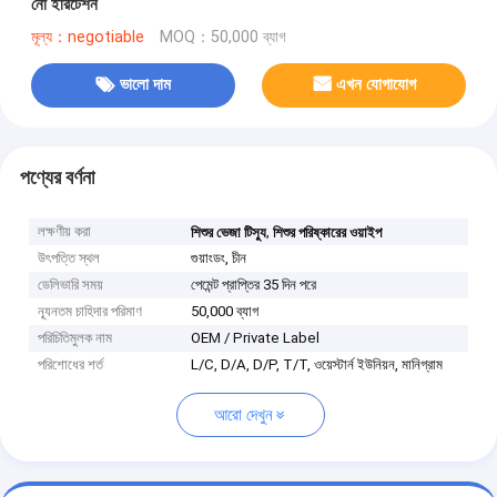
নো ইরিটেশন
মূল্য：negotiable
MOQ：50,000 ব্যাগ
ভালো দাম
এখন যোগাযোগ
পণ্যের বর্ণনা
লক্ষণীয় করা
,
শিশুর ভেজা টিস্যু
শিশুর পরিষ্কারের ওয়াইপ
উৎপত্তি স্থল
গুয়াংডং, চীন
ডেলিভারি সময়
পেমেন্ট প্রাপ্তির 35 দিন পরে
ন্যূনতম চাহিদার পরিমাণ
50,000 ব্যাগ
পরিচিতিমুলক নাম
OEM / Private Label
পরিশোধের শর্ত
L/C, D/A, D/P, T/T, ওয়েস্টার্ন ইউনিয়ন, মানিগ্রাম
আরো দেখুন