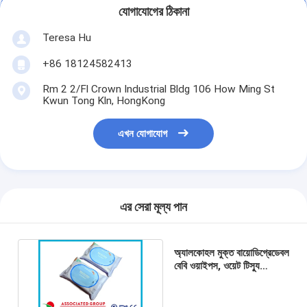
যোগাযোগের ঠিকানা
Teresa Hu
+86 18124582413
Rm 2 2/Fl Crown Industrial Bldg 106 How Ming St
Kwun Tong Kln, HongKong
এখন যোগাযোগ
এর সেরা মূল্য পান
অ্যালকোহল মুক্ত বায়োডিগ্রেডেবল
বেবি ওয়াইপস, ওয়েট টিস্যু
ওয়াইপস ছোট ডট নো ইরিটেশন