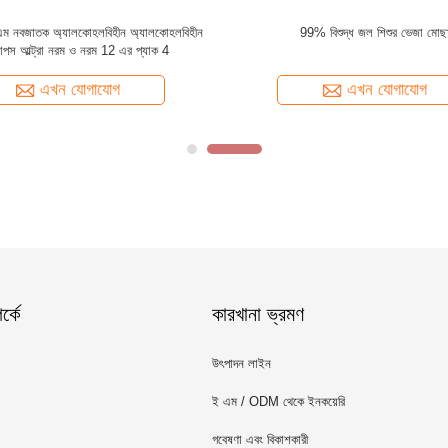
ালা মিনি প্যাকেজ বেবি ক্লিনিং ওয়াইপস
ঢাকনা সহ প্রোপোলিস ভেরা বেবি ওয়েট টিস্যু
80PCS / ব্যাগ নো অ্যালকোহল
এখন যোগাযোগ
এখন যোগাযোগ
্কে
কারখানা ভ্রমণ
উৎপাদন লাইন
ই এম / ODM থেকে ইনকয়েরি
গবেষণা এবং বিকাশকারী