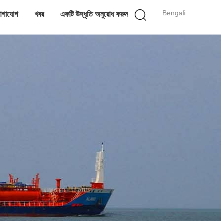
Bengali
োগাযোগ
খবর
একটি উদ্ধৃতি অনুরোধ করুন