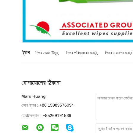
ট্যাগ:
শিশুর ভেজা টিস্যু
,
শিশুর পরিষ্কারের মোছা
,
শিশুর ভ্রমণের মোছা
যোগাযোগের ঠিকানা
Marc Huang
ফোন নম্বর :
+86 15989576094
হোয়াটসঅ্যাপ :
+85269191536