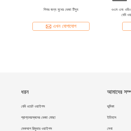
বার সুপিরিয়র
ত্বকের যত্ন বেবি ভেজা ওয়াইপ
কোন জ্ব
এখন যোগাযোগ
ধরন
আমাদের সম্পর
বেবি ওয়েট ওয়াইপস
ভূমিকা
প্রাপ্তবয়স্কদের ভেজা মোছা
ইতিহাস
মেকআপ রিমুভার ওয়াইপস
সেবা