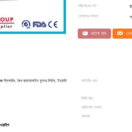
পরিশোধের শর্ত:
ট
যোগানের ক্ষমতা:
প
ভালো দাম
এখন
জ গ্লিসারিন, জৈব ক্যামোমাইল ফুলের নির্যাস, ইত্যাদি
আইটেম নাম:
শিপিং দিন:
প্রাইভেট লেবেল:
মোড়ক:
 ওয়াইপ