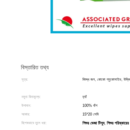
বিস্তারিত তথ্য
সূত্র:
বিশুদ্ধ জল, কোকো গ্লুকোসাইড, উদ্ভিজ্
নমুনা বিনামূল্যে:
হ্যাঁ
উপাদান:
100% বাঁশ
আকার:
15*20 সেমি
বিশেষভাবে তুলে ধরা:
শিশুর ভেজা টিস্যু
শিশুর পরিষ্কারের
,