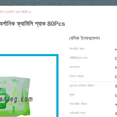
গানিক ফ্যামিলি প্যাক 80Pcs
 অর্গানিক ফ্যামিলি প্যাক 80Pcs
বেসিক ইনফরমেশন
উৎপত্তি স্থল:
গ
পরিচিতিমুলক নাম:
O
সাক্ষ্যদান:
I
মডেল নম্বার:
G
ন্যূনতম চাহিদার পরিমাণ:
3
মূল্য:
U
প্যাকেজিং বিবরণ:
প
ডেলিভারি সময়:
3