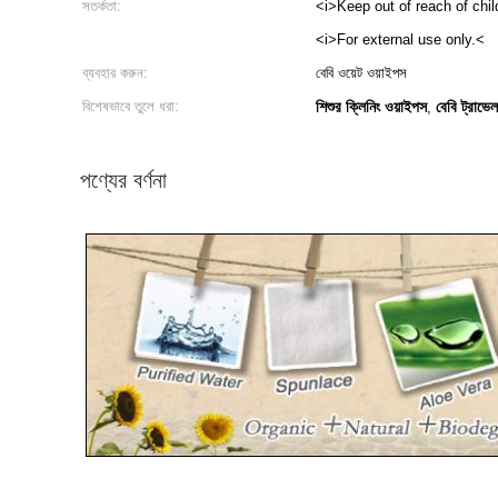
সতর্কতা:
<i>Keep out of reach of childr
<i>For external use only.<
ব্যবহার করুন:
বেবি ওয়েট ওয়াইপস
বিশেষভাবে তুলে ধরা:
শিশুর ক্লিনিং ওয়াইপস
বেবি ট্রাভে
,
পণ্যের বর্ণনা