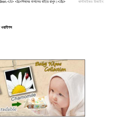
en.</i> <b>শিশুদের নাগালের বাইরে রাখুন।</b>
কাস্টমাইজড ডিজাইন:
ল ওয়াইপস