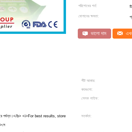
পরিশোধের শর্ত:
ট
যোগানের ক্ষমতা:
প
ভালো দাম
এখন
শীট আকার:
কতগুলো:
শেলফ লাইফ:
 পর্যন্ত।</b> <i>For best results, store
সতর্কতা:
>সে