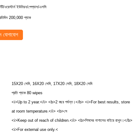
ি/টি/ওয়েস্টার্ন ইউনিয়ন/পেপ্যাল/এলসি
্রতিদিন 200,000 প্যাক
 যোগাযোগ
15X20 সেমি, 16X20 সেমি, 17X20 সেমি, 18X20 সেমি
প্রতি প্যাক 80 wipes
<i>Up to 2 year.</i> <b>2 বছর পর্যন্ত।</b> <i>For best results, store
at room temperature.</i> <b>সে
<i>Keep out of reach of children.</i> <b>শিশুদের নাগালের বাইরে রাখুন।</b>
<i>For external use only.<