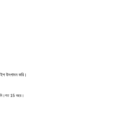
ওয়াইপ উৎপাদন করি।
াদি।
গত 15 বছর।