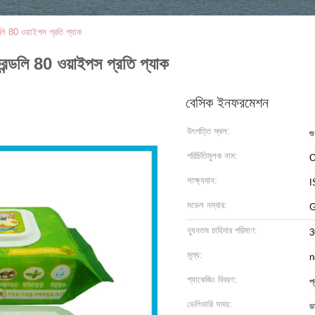
ডলি 80 ওয়াইপস প্রতি প্যাক
রেন্ডলি 80 ওয়াইপস প্রতি প্যাক
বেসিক ইনফরমেশন
উৎপত্তি স্থল:
গু
পরিচিতিমুলক নাম:
O
সাক্ষ্যদান:
I
মডেল নম্বার:
G
ন্যূনতম চাহিদার পরিমাণ:
3
মূল্য:
n
প্যাকেজিং বিবরণ:
প
ডেলিভারি সময়:
ড