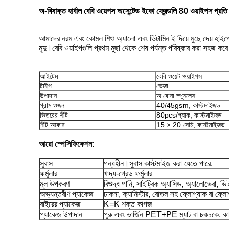
অ-বিষাক্ত হার্বাল বেবি ওয়েপস অসেন্টেড ইকো ফ্রেন্ডলি 80 ওয়াইপস প্রতি
আমাদের নরম এবং কোমল শিশু অ্যালো এবং ভিটামিন ই দিয়ে মুছে দেয়
হাইপ
মৃদু।বেবি ওয়াইপগুলি প্রথম মুছা থেকে শেষ পর্যন্ত পরিষ্কার করা সহজ ক
আইটেম
বেবি ওয়েট ওয়াইপস
টাইপ
ভেজা
উপাদান
অ বোনা স্পুনলেস
গ্রাম ওজন
40/45gsm, কাস্টমাইজড
ভিতরের শীট
80pcs/প্যাক, কাস্টমাইজড
শীট আকার
15 × 20 সেমি, কাস্টমাইজড
আরো স্পেসিফিকেশন:
সুবাস
গন্ধহীন।সুবাস কাস্টমাইজ করা যেতে পারে.
ফর্মুলার
খাদ্য-গ্রেড ফর্মুলার
মূল উপকরণ
বিশুদ্ধ পানি, সাইট্রিক অ্যাসিড, অ্যালোভেরা, ভ
অভ্যন্তরীণ প্যাকেজ
ঢাকনা, ক্যানিস্টার, বোতল সহ ফ্লোপ্যাক বা ফ্ল
বাইরের প্যাকেজ
K=K শক্ত কাগজ
প্যাকেজ উপাদান
পুরু এবং ভার্জিন PET+PE ম্যাট বা চকচকে, ক