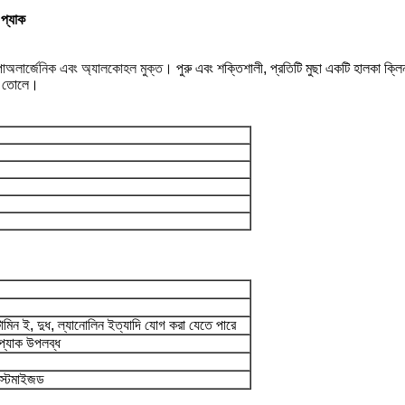
 প্যাক
োঅলার্জেনিক এবং অ্যালকোহল মুক্ত।
পুরু এবং শক্তিশালী, প্রতিটি মুছা একটি হালকা ক্লিন
রে তোলে।
িটামিন ই, দুধ, ল্যানোলিন ইত্যাদি যোগ করা যেতে পারে
োপ্যাক উপলব্ধ
াস্টমাইজড