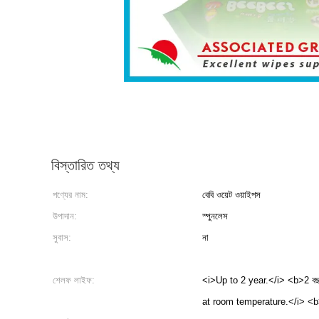
বিস্তারিত তথ্য
পণ্যের নাম:
বেবি ওয়েট ওয়াইপস
উপাদান:
স্পুনলেস
সুবাস:
না
শেলফ লাইফ:
<i>Up to 2 year.</i> <b>2 বছর
at room temperature.</i> <b