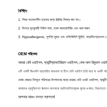
বৈশিষ্ট্য:
1. শিশুর সংবেদনশীল ত্বকের জন্য 99% বিশুদ্ধ জল সহ।
2. ভিতরে ঘৃতকুমারী নির্যাস সঙ্গে, ত্বক ময়শ্চারাইজিং এবং নরম করুন.
এলকোহল মুক্ত
3. Hypoallergenic, সুগন্ধি মুক্ত এবং
, বায়োডিগ্রেডেবল।এট
OEM পরিষেবা:
আমরা বেবি ওয়াইপস, অ্যান্টিব্যাকটেরিয়াল ওয়াইপস, মেক-আপ রিমুভাল ওয়
এটি একটি জিএমপি প্রত্যয়িত কারখানা যা চীনে বেবি ওয়াইপ তৈরি করে যা একটি অভি
ভেজা মোছার বিস্তৃত পরিসরের উৎপাদনের মধ্যে রয়েছে বেবি ওয়েট ওয়াইপস, অ্যান্ট
আমাদের প্রযুক্তিগত উত্পাদন আপনাকে প্রতিযোগিতামূলক মূল্যে গুণমান, নিরাপত্তা 
আপনার আরও তদন্ত স্বাগতম!