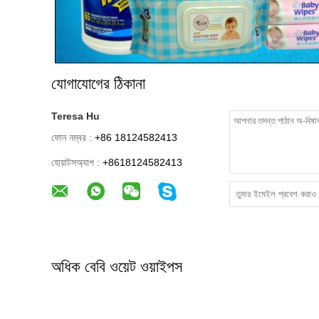
যোগাযোগের ঠিকানা
Teresa Hu
ফোন নম্বর :
+86 18124582413
হোয়াটসঅ্যাপ :
+8618124582413
অধিক বেবি ওয়েট ওয়াইপস