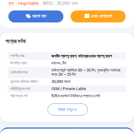
মূল্য：negotiable
MOQ：30,000 প্যাক
ভালো দাম
এখন যোগাযোগ
পণ্যের বর্ণনা
লক্ষণীয় করা
,
জলহীন শ্যাম্পু ক্যাপ
মাইক্রোওয়েভ শ্যাম্পু ক্যাপ
উৎপত্তি স্থল
গুয়াংডং, চীন
ডাউনপেমেন্ট প্রাপ্তির 30 ~ 35 দিন, পুনরাবৃত্তি অর্ডারের
ডেলিভারি সময়
জন্য 20 ~ 25 দিন
ন্যূনতম চাহিদার পরিমাণ
30,000 প্যাক
পরিচিতিমুলক নাম
OEM / Private Lable
পরিশোধের শর্ত
টি/টি/ওয়েস্টার্ন ইউনিয়ন/পেপ্যাল/এলসি
আরো দেখুন