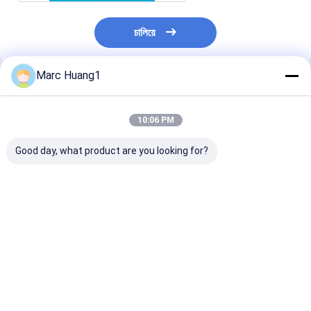
চালিয়ে
Marc Huang1
প্রস্তাবিত পণ্য
10:06 PM
Good day, what product are you looking for?
নন-রিন্সিং মাইক্রোওয়েভ শ্যাম্পু
Disposable Shower
২০২৪ শ্যাম্পু ক্যাপ ধুয
ক্যাপ
Cap for Bathing,
এই পণ্য দিয়ে আপনার 
Dustproof Cleaning
পরিষ্কার এবং তাজা রাখ
& Cooking Oil Fume
Shield
ভালো দাম
ভালো দাম
ভালো দাম