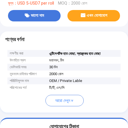
মূল্য：USD 5-USD7 per roll
MOQ：2000 রোল
ভালো দাম
এখন যোগাযোগ
পণ্যের বর্ণনা
লক্ষণীয় করা
,
এন্টিসেপটিক হাত মোছা
স্বাস্থ্যকর হাত মোছা
উৎপত্তি স্থল
গুয়ানডং, চীন
ডেলিভারি সময়
30 দিন
ন্যূনতম চাহিদার পরিমাণ
2000 রোল
পরিচিতিমুলক নাম
OEM / Private Lable
পরিশোধের শর্ত
টি/টি, এল/সি
আরো দেখুন
যোগাযোগের ঠিকানা