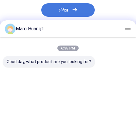
চালিয়ে
Marc Huang1
প্রস্তাবিত পণ্য
6:38 PM
Good day, what product are you looking for?
Yuanai Travel &
এককালীন এক্সএল প্রি-ওয়েস্টড
শিশুর ত্বক পরিষ্কারের
Daily Hygiene
ওয়াশল্যাথ 50 শীট 8 "x 12"
গন্ধযুক্ত আল্ট্রা নরম ছ
Cleaning Wipes -
প্রাপ্তবয়স্কদের জন্য
শিশুর হাত এবং মুখের প
Spunlace Fabric,
শীট
Skin-Friendly &
ভালো দাম
ভালো দাম
ভালো দাম
Long-Lasting
Moisture