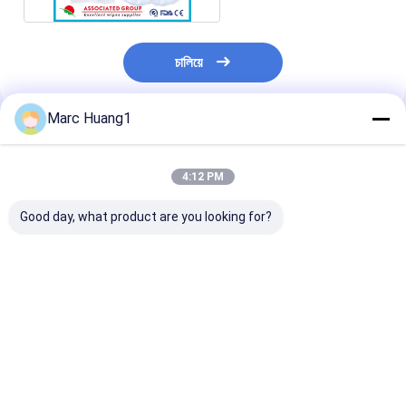
চালিয়ে
Marc Huang1
প্রস্তাবিত পণ্য
4:12 PM
Good day, what product are you looking for?
নন-রিন্সিং মাইক্রোওয়েভ শ্যাম্পু
Disposable Shower
২০২৪ শ্যাম্পু ক্যাপ ধুয
ক্যাপ
Cap for Bathing,
এই পণ্য দিয়ে আপনার 
Dustproof Cleaning
পরিষ্কার এবং তাজা রাখ
& Cooking Oil Fume
Shield
ভালো দাম
ভালো দাম
ভালো দাম