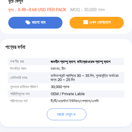
ধুয়ে ফেলুন
মূল্য：0.49~0.68 USD PER PACK
MOQ：30,000 প্যাক
ভালো দাম
এখন যোগাযোগ
পণ্যের বর্ণনা
লক্ষণীয় করা
,
জলহীন শ্যাম্পু ক্যাপ
মাইক্রোওয়েভ শ্যাম্পু ক্যাপ
উৎপত্তি স্থল
গুয়াংডং, চীন
ডাউনপেমেন্ট প্রাপ্তির 30 ~ 35 দিন, পুনরাবৃত্তি অর্ডারের
ডেলিভারি সময়
জন্য 20 ~ 25 দিন
ন্যূনতম চাহিদার পরিমাণ
30,000 প্যাক
পরিচিতিমুলক নাম
OEM / Private Lable
পরিশোধের শর্ত
টি/টি/ওয়েস্টার্ন ইউনিয়ন/পেপ্যাল/এলসি
আরো দেখুন