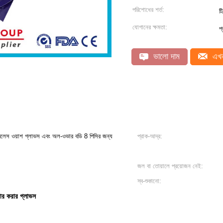
পরিশোধের শর্ত:
ট
যোগানের ক্ষমতা:
প
ভালো দাম
এখন
রলেস ওয়াশ গ্লাভস এবং অল-ওভার বডি 8 পিসির জন্য
প্রাক-আদ্র:
জল বা তোয়ালে প্রয়োজন নেই:
স্ব-শুকানো:
কার করার গ্লাভস