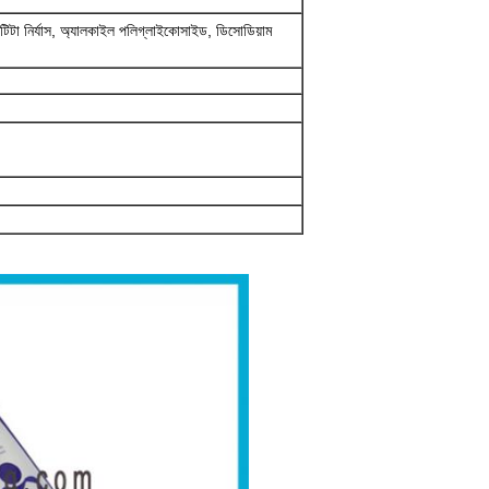
টিটা নির্যাস, অ্যালকাইল পলিগ্লাইকোসাইড, ডিসোডিয়াম