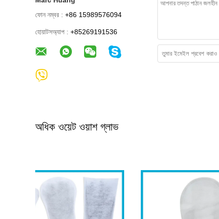
Marc Huang
ফোন নম্বর :
+86 15989576094
হোয়াটসঅ্যাপ :
+85269191536
অধিক ওয়েট ওয়াশ গ্লাভ