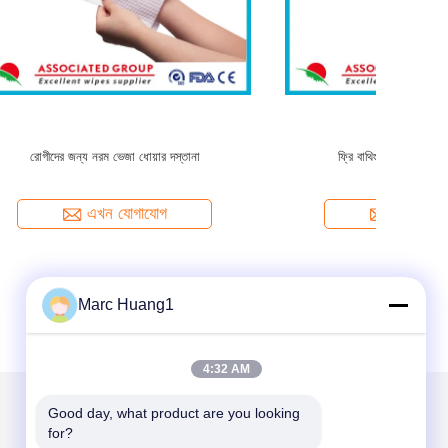
লুন
বিগ পার্ল ডট স্পুনলেস স্ক্রাব ওয়েট ওয়াইপ গ্লাভস
এখন যোগাযোগ
Marc Huang1
4:32 AM
Good day, what product are you looking 
for?
আমাদের মেইল ​​করুন