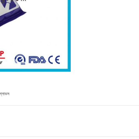
গ্লাভস