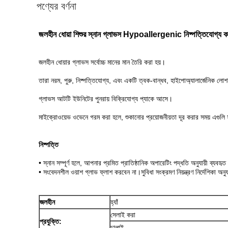
পণ্যের বর্ণনা
জলহীন ধোয়া শিশুর স্নান গ্লাভস Hypoallergenic নিষ্পত্তিযোগ্য কা
জলহীন ধোয়ার গ্লাভস সর্বোচ্চ মানের মান তৈরি করা হয়।
তারা নরম, পুরু, নিষ্পত্তিযোগ্য, এবং একটি ত্বক-বান্ধব, হাইপোঅ্যালার্জেনিক ল
গ্লাভস আটটি ইউনিটের পুনরায় বিক্রিযোগ্য প্যাকে আসে।
মাইক্রোওয়েভ ওভেনে গরম করা হলে, শুকানোর প্রয়োজনীয়তা দূর করার সময় এগুলি 
নিষ্পত্তি
• স্নান সম্পূর্ণ হলে, আপনার প্রমিত প্রাতিষ্ঠানিক অপারেটিং পদ্ধতি অনুযায়ী ব্যব
• সংবেদনশীল ওয়াশ গ্লাভ ফ্লাশ করবেন না।সুবিধা সংক্রমণ নিয়ন্ত্রণ নির্দেশিকা অনুযা
জলহীন
হ্যাঁ
সেলাই করা
প্রযুক্তি:
ঢালাই