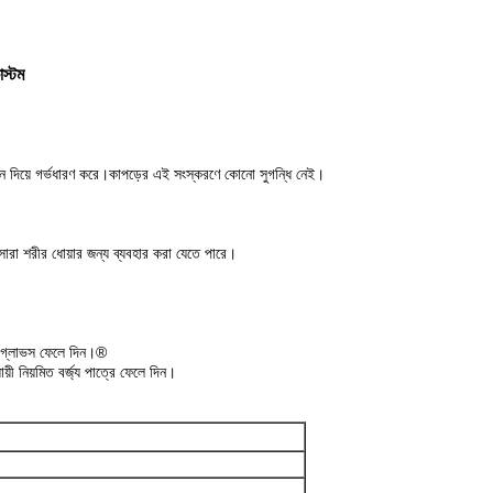
স্টম
োশন দিয়ে গর্ভধারণ করে।কাপড়ের এই সংস্করণে কোনো সুগন্ধি নেই।
সারা শরীর ধোয়ার জন্য ব্যবহার করা যেতে পারে।
হৃত গ্লাভস ফেলে দিন।®
য়ী নিয়মিত বর্জ্য পাত্রে ফেলে দিন।