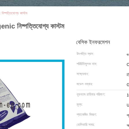
িষ্পত্তিযোগ্য কাস্টম
nic নিষ্পত্তিযোগ্য কাস্টম
বেসিক ইনফরমেশন
উৎপত্তি স্থল:
গু
পরিচিতিমুলক নাম:
O
সাক্ষ্যদান:
I
মডেল নম্বার:
G
ন্যূনতম চাহিদার পরিমাণ:
1
মূল্য:
U
প্যাকেজিং বিবরণ:
প
ডেলিভারি সময়:
আ