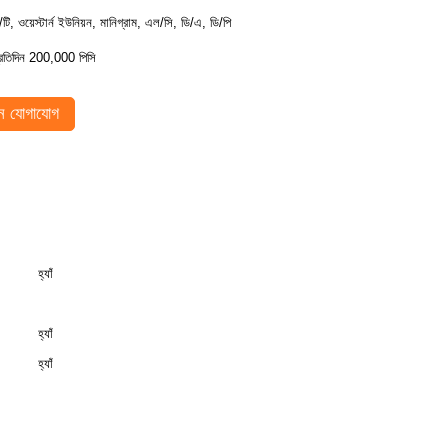
ি/টি, ওয়েস্টার্ন ইউনিয়ন, মানিগ্রাম, এল/সি, ডি/এ, ডি/পি
্রতিদিন 200,000 পিসি
 যোগাযোগ
হ্যাঁ
হ্যাঁ
হ্যাঁ