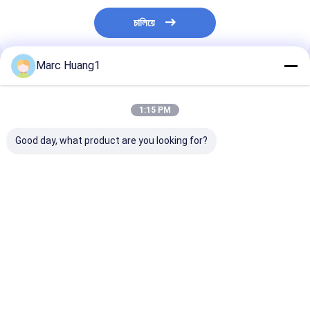
চালিয়ে
Marc Huang1
প্রস্তাবিত পণ্য
1:15 PM
Good day, what product are you looking for?
স্পানলেস ভেজা গ্লাভ:
শরীর পরিষ্কারের জন্য আর্ক ভিজা
শরীরের পরিষ্কারের জন্য
গৃহস্থালী-পরিষ্কার, বহিরঙ্গন-
ওয়াশিং গ্লোভস/ পরিষ্কারের
ভেজা ওয়াশিং গ্লাভস/ 
উপযোগী এবং দৈনন্দিন-যত্নের
গ্লোভস/ রোগীর পরিষ্কার/
গ্লাভস/ রোগীর পরিষ্ক
জন্য ব্যবহারযোগ্য সুরক্ষা
হাসপাতালের যত্ন
হাসপাতালের যত্ন
ভালো দাম
ভালো দাম
ভালো দাম