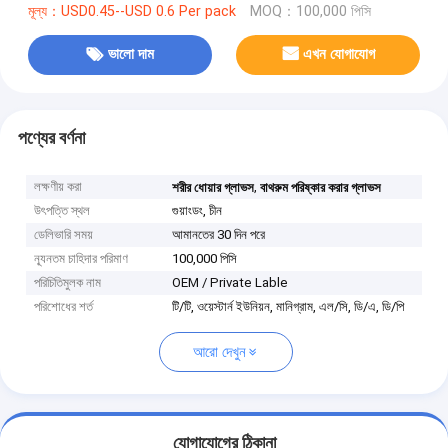
মূল্য：USD0.45--USD 0.6 Per pack
MOQ：100,000 পিসি
ভালো দাম
এখন যোগাযোগ
পণ্যের বর্ণনা
লক্ষণীয় করা
,
শরীর ধোয়ার গ্লাভস
বাথরুম পরিষ্কার করার গ্লাভস
উৎপত্তি স্থল
গুয়াংডং, চীন
ডেলিভারি সময়
আমানতের 30 দিন পরে
ন্যূনতম চাহিদার পরিমাণ
100,000 পিসি
পরিচিতিমুলক নাম
OEM / Private Lable
পরিশোধের শর্ত
টি/টি, ওয়েস্টার্ন ইউনিয়ন, মানিগ্রাম, এল/সি, ডি/এ, ডি/পি
আরো দেখুন
যোগাযোগের ঠিকানা