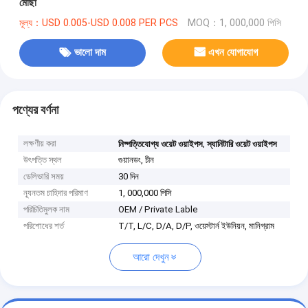
মোছা
মূল্য：USD 0.005-USD 0.008 PER PCS
MOQ：1, 000,000 পিসি
ভালো দাম
এখন যোগাযোগ
পণ্যের বর্ণনা
লক্ষণীয় করা
,
নিষ্পত্তিযোগ্য ওয়েট ওয়াইপস
স্যানিটারি ওয়েট ওয়াইপস
উৎপত্তি স্থল
গুয়ানডং, চীন
ডেলিভারি সময়
30 দিন
ন্যূনতম চাহিদার পরিমাণ
1, 000,000 পিসি
পরিচিতিমুলক নাম
OEM / Private Lable
পরিশোধের শর্ত
T/T, L/C, D/A, D/P, ওয়েস্টার্ন ইউনিয়ন, মানিগ্রাম
আরো দেখুন