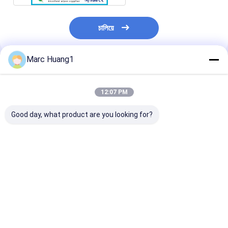
চালিয়ে
Marc Huang1
প্রস্তাবিত পণ্য
12:07 PM
Good day, what product are you looking for?
স্যানিটারি জীবাণুনাশক ওয়েট
ভ্রমণ জীবাণুনাশক ভেজা মুছা
শক্তিশালী সুরক্ষা সহজ
ওয়াইপস
পেশাদার গ্রেড জীবাণুন
উইপস
ভালো দাম
ভালো দাম
ভালো দাম