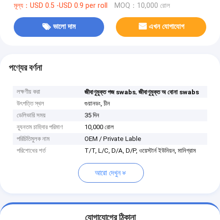
মূল্য：USD 0.5 -USD 0.9 per roll
MOQ：10,000 রোল
ভালো দাম
এখন যোগাযোগ
পণ্যের বর্ণনা
লক্ষণীয় করা
,
জীবাণুমুক্ত গজ swabs
জীবাণুমুক্ত অ বোনা swabs
উৎপত্তি স্থল
গুয়ানডং, চীন
ডেলিভারি সময়
35 দিন
ন্যূনতম চাহিদার পরিমাণ
10,000 রোল
পরিচিতিমুলক নাম
OEM / Private Lable
পরিশোধের শর্ত
T/T, L/C, D/A, D/P, ওয়েস্টার্ন ইউনিয়ন, মানিগ্রাম
আরো দেখুন
যোগাযোগের ঠিকানা