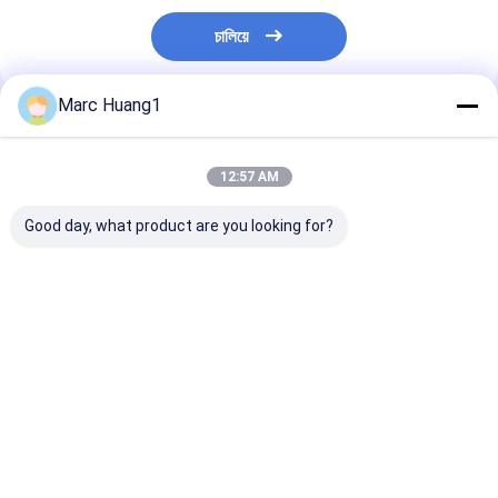
চালিয়ে
Marc Huang1
প্রস্তাবিত পণ্য
12:57 AM
Good day, what product are you looking for?
অ বোনা গজ swabs
নিষ্পত্তিযোগ্য অ জীবাণুমুক্ত গজ
দৈনন্দিন জীবনে প্রাথমি
জীবাণুমুক্ত
প্যাড মেডিকেল কেয়ার
জন্য ল্যাটেক্স ফ্রি মে
হেমোস্ট্যাসিস 100PCS /
নন বোনা গজ সোয়াব
ব্যাগ
ভালো দাম
ভালো দাম
ভালো দাম