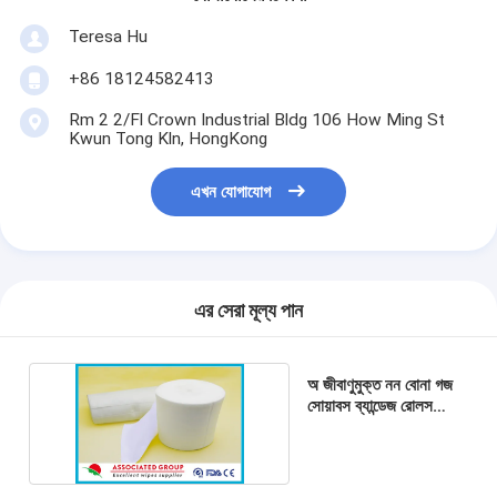
Teresa Hu
+86 18124582413
Rm 2 2/Fl Crown Industrial Bldg 106 How Ming St
Kwun Tong Kln, HongKong
এখন যোগাযোগ
এর সেরা মূল্য পান
অ জীবাণুমুক্ত নন বোনা গজ
সোয়াবস ব্যান্ডেজ রোলস
ল্যাটেক্স ফ্রি 6প্লাই