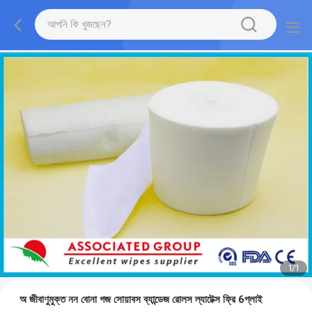
1
/
1
অ জীবাণুমুক্ত নন বোনা গজ সোয়াবস ব্যান্ডেজ রোলস ল্যাটেক্স ফ্রি 6প্লাই