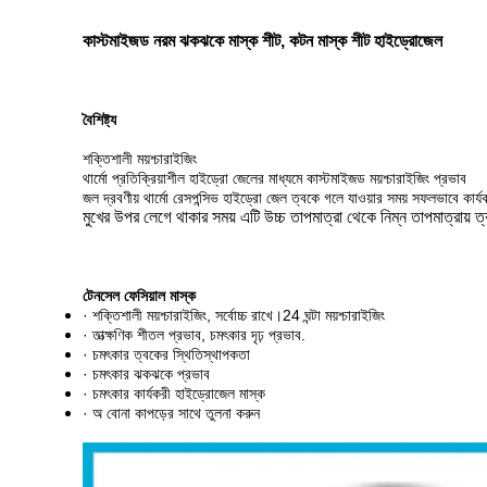
কাস্টমাইজড নরম ঝকঝকে মাস্ক শীট, কটন মাস্ক শীট হাইড্রোজেল
বৈশিষ্ট্য
শক্তিশালী ময়শ্চারাইজিং
থার্মো প্রতিক্রিয়াশীল হাইড্রো জেলের মাধ্যমে কাস্টমাইজড ময়শ্চারাইজিং প্রভাব
জল দ্রবণীয় থার্মো রেসপন্সিভ হাইড্রো জেল ত্বকে গলে যাওয়ার সময় সফলভাবে কার
মুখের উপর লেগে থাকার সময় এটি উচ্চ তাপমাত্রা থেকে নিম্ন তাপমাত্রায় ত
টেনসেল ফেসিয়াল মাস্ক
· শক্তিশালী ময়শ্চারাইজিং, সর্বোচ্চ রাখে।24 ঘন্টা ময়শ্চারাইজিং
· তাত্ক্ষণিক শীতল প্রভাব, চমৎকার দৃঢ় প্রভাব.
· চমৎকার ত্বকের স্থিতিস্থাপকতা
· চমৎকার ঝকঝকে প্রভাব
· চমৎকার কার্যকরী হাইড্রোজেল মাস্ক
· অ বোনা কাপড়ের সাথে তুলনা করুন