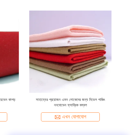
নুফ্যাকচারার
ব্ল্যাক নিডল পাঞ্চিং ননওভেন ফেব্রিক্স ম্যানুফ্যাকচারার আইএসও
সার্টিফিকেটপ্রাপ্ত
এখন যোগাযোগ