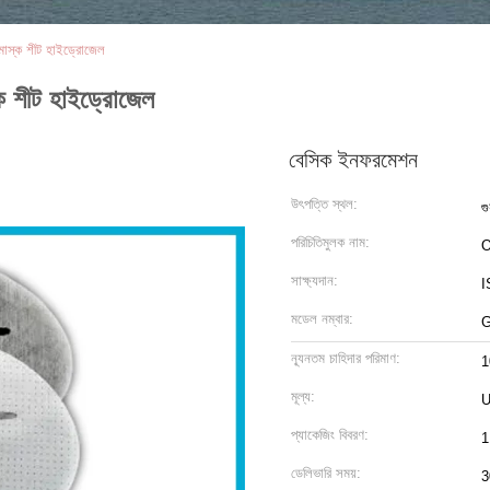
মাস্ক শীট হাইড্রোজেল
ক শীট হাইড্রোজেল
বেসিক ইনফরমেশন
উৎপত্তি স্থল:
গ
পরিচিতিমুলক নাম:
O
সাক্ষ্যদান:
I
মডেল নম্বার:
G
ন্যূনতম চাহিদার পরিমাণ:
1
মূল্য:
U
প্যাকেজিং বিবরণ:
1
ডেলিভারি সময়:
3