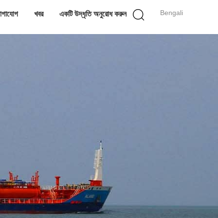
Bengali
োগাযোগ
খবর
একটি উদ্ধৃতি অনুরোধ করুন