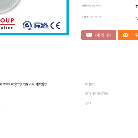
পরিশোধের শর্ত:
T
যোগানের ক্ষমতা:
প
ভালো দাম
এখন
থ মাস্ক অত্যন্ত নরম এবং প্রসারিত
উপাদান:
হাইপোঅলার্জেনিক:
সূত্র:
ট