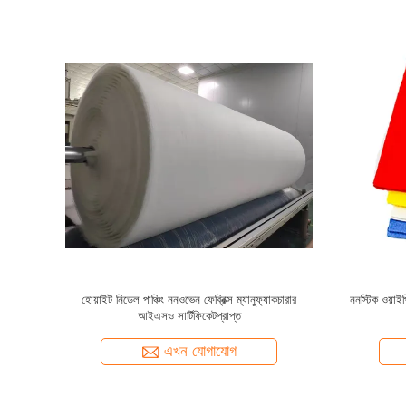
েল পাঞ্চিং
পেপার ফেসিয়াল মাস্ক শীট
কাস্টমাইজ সু
এখন যোগাযোগ