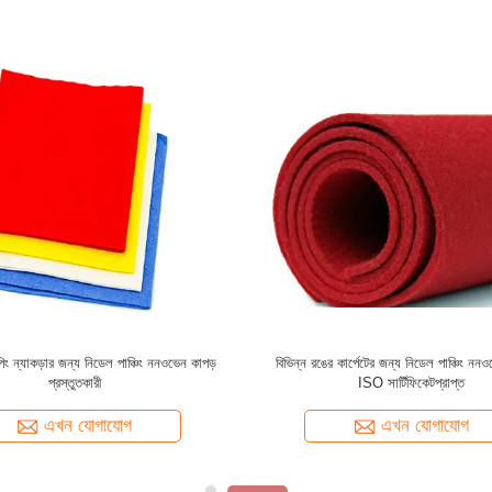
ই পাঞ্চিং ননবোভেন কাপড় বিভিন্ন ফাইবার রচনা
33 বছরের নিডেল পাঞ্চিং ননবোভেন ফেব্রিক্স ম্যা
আইএসও সার্টিফিকেটপ্রাপ্ত
এখন যোগাযোগ
এখন যোগাযোগ