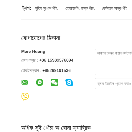
ট্যাগ:
সুতির মুখোশ শীট
,
হোয়াইটনিং মাস্ক শীট
,
ফেসিয়াল মাস্ক শীট
যোগাযোগের ঠিকানা
Marc Huang
ফোন নম্বর :
+86 15989576094
হোয়াটসঅ্যাপ :
+85269191536
অধিক সুই খোঁচা অ বোনা ফ্যাব্রিক