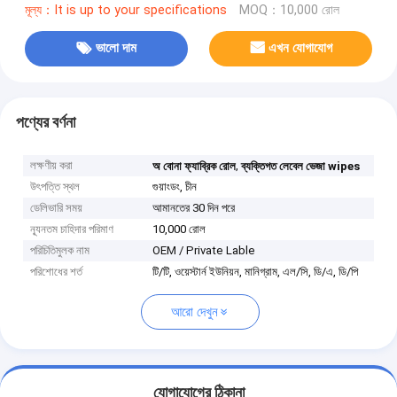
মূল্য：It is up to your specifications
MOQ：10,000 রোল
ভালো দাম
এখন যোগাযোগ
পণ্যের বর্ণনা
লক্ষণীয় করা
,
অ বোনা ফ্যাব্রিক রোল
ব্যক্তিগত লেবেল ভেজা wipes
উৎপত্তি স্থল
গুয়াংডং, চীন
ডেলিভারি সময়
আমানতের 30 দিন পরে
ন্যূনতম চাহিদার পরিমাণ
10,000 রোল
পরিচিতিমুলক নাম
OEM / Private Lable
পরিশোধের শর্ত
টি/টি, ওয়েস্টার্ন ইউনিয়ন, মানিগ্রাম, এল/সি, ডি/এ, ডি/পি
আরো দেখুন
যোগাযোগের ঠিকানা