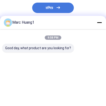
চালিয়ে
Marc Huang1
প্রস্তাবিত পণ্য
9:58 PM
Good day, what product are you looking for?
অ বোনা ফ্যাব্রিক রোল
পার্ল প্যাটার্ন সহ কাস্টমাইজযোগ্য
ক্যানিস্টারে অ্যান্টিব্যা
উচ্চ মানের অ বোনা ফ্যাব্রিক
ওয়েট ওয়াইপের জন্য 
রোলস প্রতিটি অ্যাপ্লিকেশনের
প্লেইন ডিসপোজেবল ড
জন্য টেকসই এবং বহুমুখী
ওয়াইপ রোল
ভালো দাম
ভালো দাম
ভালো দাম