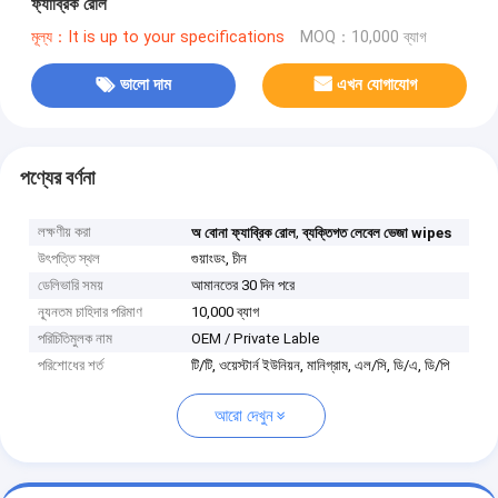
ফ্যাব্রিক রোল
মূল্য：It is up to your specifications
MOQ：10,000 ব্যাগ
ভালো দাম
এখন যোগাযোগ
পণ্যের বর্ণনা
লক্ষণীয় করা
,
অ বোনা ফ্যাব্রিক রোল
ব্যক্তিগত লেবেল ভেজা wipes
উৎপত্তি স্থল
গুয়াংডং, চীন
ডেলিভারি সময়
আমানতের 30 দিন পরে
ন্যূনতম চাহিদার পরিমাণ
10,000 ব্যাগ
পরিচিতিমুলক নাম
OEM / Private Lable
পরিশোধের শর্ত
টি/টি, ওয়েস্টার্ন ইউনিয়ন, মানিগ্রাম, এল/সি, ডি/এ, ডি/পি
আরো দেখুন