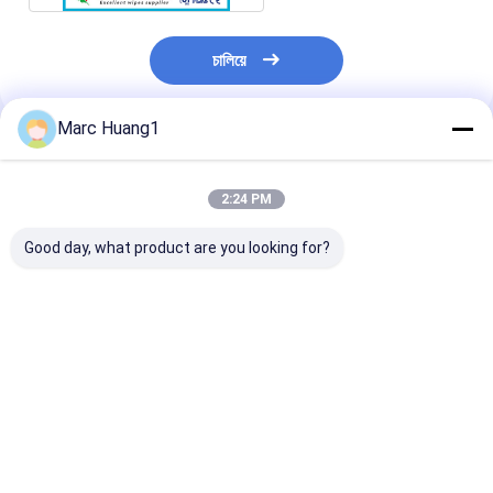
চালিয়ে
Marc Huang1
প্রস্তাবিত পণ্য
2:24 PM
Good day, what product are you looking for?
অ বোনা ফ্যাব্রিক রোল
পার্ল প্যাটার্ন সহ কাস্টমাইজযোগ্য
ক্যানিস্টারে অ্যান্টিব্যা
উচ্চ মানের অ বোনা ফ্যাব্রিক
ওয়েট ওয়াইপের জন্য 
রোলস প্রতিটি অ্যাপ্লিকেশনের
প্লেইন ডিসপোজেবল ড
জন্য টেকসই এবং বহুমুখী
ওয়াইপ রোল
ভালো দাম
ভালো দাম
ভালো দাম