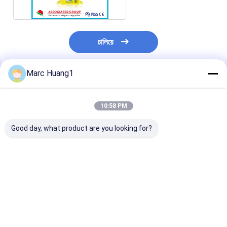
চালিয়ে
Marc Huang1
প্রস্তাবিত পণ্য
10:58 PM
Good day, what product are you looking for?
স্পানলেস ভেজা গ্লাভ:
শরীর পরিষ্কারের জন্য আর্ক ভিজা
শরীরের পরিষ্কারের জন্য
গৃহস্থালী-পরিষ্কার, বহিরঙ্গন-
ওয়াশিং গ্লোভস/ পরিষ্কারের
ভেজা ওয়াশিং গ্লাভস/ 
উপযোগী এবং দৈনন্দিন-যত্নের
গ্লোভস/ রোগীর পরিষ্কার/
গ্লাভস/ রোগীর পরিষ্ক
জন্য ব্যবহারযোগ্য সুরক্ষা
হাসপাতালের যত্ন
হাসপাতালের যত্ন
ভালো দাম
ভালো দাম
ভালো দাম