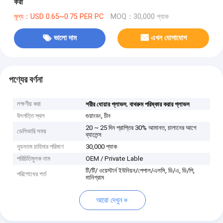
করা
মূল্য：USD 0.65~0.75 PER PC
MOQ：30,000 প্যাক
ভালো দাম
এখন যোগাযোগ
পণ্যের বর্ণনা
লক্ষণীয় করা
,
শরীর ধোয়ার গ্লাভস
বাথরুম পরিষ্কার করার গ্লাভস
উৎপত্তি স্থল
গুয়াংডং, চীন
20 ~ 25 দিন প্রাপ্তির 30% আমানত, চালানের আগে
ডেলিভারি সময়
ব্যালেন্স
ন্যূনতম চাহিদার পরিমাণ
30,000 প্যাক
পরিচিতিমুলক নাম
OEM / Private Lable
টি/টি/ ওয়েস্টার্ন ইউনিয়ন/পেপাল/এলসি, ডি/এ, ডি/পি,
পরিশোধের শর্ত
মানিগ্রাম
আরো দেখুন