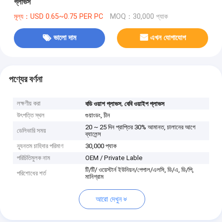
গ্লাভস
মূল্য：USD 0.65~0.75 PER PC
MOQ：30,000 প্যাক
ভালো দাম
এখন যোগাযোগ
পণ্যের বর্ণনা
লক্ষণীয় করা
,
বডি ওয়াশ গ্লাভস
বেবি ওয়াইপ গ্লাভস
উৎপত্তি স্থল
গুয়াংডং, চীন
20 ~ 25 দিন প্রাপ্তির 30% আমানত, চালানের আগে
ডেলিভারি সময়
ব্যালেন্স
ন্যূনতম চাহিদার পরিমাণ
30,000 প্যাক
পরিচিতিমুলক নাম
OEM / Private Lable
টি/টি/ ওয়েস্টার্ন ইউনিয়ন/পেপাল/এলসি, ডি/এ, ডি/পি,
পরিশোধের শর্ত
মানিগ্রাম
আরো দেখুন