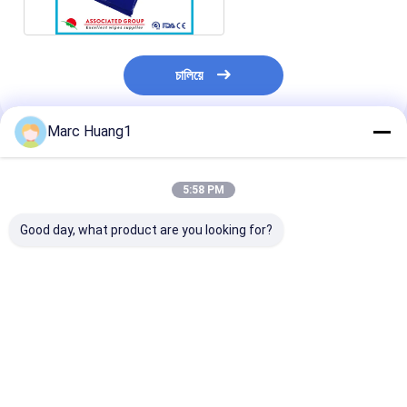
চালিয়ে
Marc Huang1
প্রস্তাবিত পণ্য
5:58 PM
Good day, what product are you looking for?
স্পানলেস ভেজা গ্লাভ:
শরীর পরিষ্কারের জন্য আর্ক ভিজা
শরীরের পরিষ্কারের জন্য
গৃহস্থালী-পরিষ্কার, বহিরঙ্গন-
ওয়াশিং গ্লোভস/ পরিষ্কারের
ভেজা ওয়াশিং গ্লাভস/ 
উপযোগী এবং দৈনন্দিন-যত্নের
গ্লোভস/ রোগীর পরিষ্কার/
গ্লাভস/ রোগীর পরিষ্ক
জন্য ব্যবহারযোগ্য সুরক্ষা
হাসপাতালের যত্ন
হাসপাতালের যত্ন
ভালো দাম
ভালো দাম
ভালো দাম