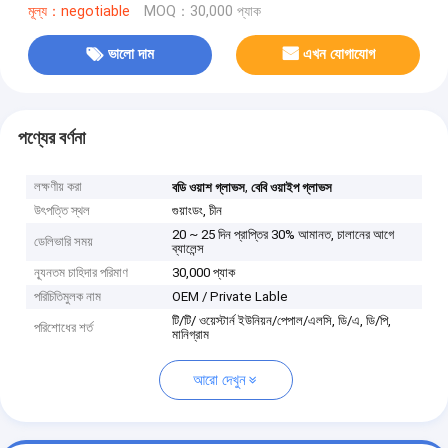
মূল্য：negotiable
MOQ：30,000 প্যাক
ভালো দাম
এখন যোগাযোগ
পণ্যের বর্ণনা
লক্ষণীয় করা
,
বডি ওয়াশ গ্লাভস
বেবি ওয়াইপ গ্লাভস
উৎপত্তি স্থল
গুয়াংডং, চীন
20 ~ 25 দিন প্রাপ্তির 30% আমানত, চালানের আগে
ডেলিভারি সময়
ব্যালেন্স
ন্যূনতম চাহিদার পরিমাণ
30,000 প্যাক
পরিচিতিমুলক নাম
OEM / Private Lable
টি/টি/ ওয়েস্টার্ন ইউনিয়ন/পেপাল/এলসি, ডি/এ, ডি/পি,
পরিশোধের শর্ত
মানিগ্রাম
আরো দেখুন