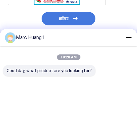
চালিয়ে
Marc Huang1
প্রস্তাবিত পণ্য
10:28 AM
Good day, what product are you looking for?
স্পানলেস ভেজা গ্লাভ:
শরীর পরিষ্কারের জন্য আর্ক ভিজা
শরীরের পরিষ্কারের জন্য
গৃহস্থালী-পরিষ্কার, বহিরঙ্গন-
ওয়াশিং গ্লোভস/ পরিষ্কারের
ভেজা ওয়াশিং গ্লাভস/ 
উপযোগী এবং দৈনন্দিন-যত্নের
গ্লোভস/ রোগীর পরিষ্কার/
গ্লাভস/ রোগীর পরিষ্ক
জন্য ব্যবহারযোগ্য সুরক্ষা
হাসপাতালের যত্ন
হাসপাতালের যত্ন
ভালো দাম
ভালো দাম
ভালো দাম