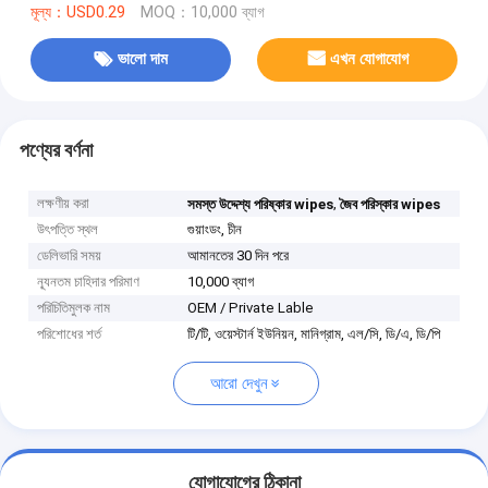
মূল্য：USD0.29
MOQ：10,000 ব্যাগ
ভালো দাম
এখন যোগাযোগ
পণ্যের বর্ণনা
লক্ষণীয় করা
,
সমস্ত উদ্দেশ্য পরিষ্কার wipes
জৈব পরিস্কার wipes
উৎপত্তি স্থল
গুয়াংডং, চীন
ডেলিভারি সময়
আমানতের 30 দিন পরে
ন্যূনতম চাহিদার পরিমাণ
10,000 ব্যাগ
পরিচিতিমুলক নাম
OEM / Private Lable
পরিশোধের শর্ত
টি/টি, ওয়েস্টার্ন ইউনিয়ন, মানিগ্রাম, এল/সি, ডি/এ, ডি/পি
আরো দেখুন
যোগাযোগের ঠিকানা