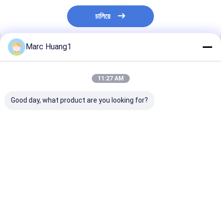
চালিয়ে
Marc Huang1
প্রস্তাবিত পণ্য
11:27 AM
Good day, what product are you looking for?
বড় অ বোনা পরিষ্কারের উইপস
গাড়ির জন্য মাল্টি পারপাস হেভি
মাল্টি পারপাস ড্রাই অ 
30 সেমি এক্স 20 সেমি ই এম
ডিউটি ​​ক্লিনিং ওয়াইপস 25 শিট
ক্লিনিং ওয়াইপস জাম্
ভিজা উইপস সংবেদনশীল ত্বকের
লিন্ট ফ্রি
লো লিন্টিং সুপার শোষক
জন্য 40 পিসি / পিকেটি
ভালো দাম
ভালো দাম
ভালো দাম