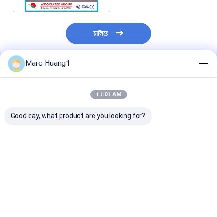
চালিয়ে
Marc Huang1
প্রস্তাবিত পণ্য
11:01 AM
Good day, what product are you looking for?
বড় অ বোনা পরিষ্কারের উইপস
গাড়ির জন্য মাল্টি পারপাস হেভি
মাল্টি পারপাস ড্রাই অ 
30 সেমি এক্স 20 সেমি ই এম
ডিউটি ​​ক্লিনিং ওয়াইপস 25 শিট
ক্লিনিং ওয়াইপস জাম্
ভিজা উইপস সংবেদনশীল ত্বকের
লিন্ট ফ্রি
লো লিন্টিং সুপার শোষক
জন্য 40 পিসি / পিকেটি
ভালো দাম
ভালো দাম
ভালো দাম