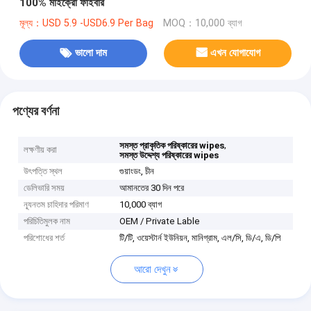
100% মাইক্রো ফাইবার
মূল্য：USD 5.9 -USD6.9 Per Bag
MOQ：10,000 ব্যাগ
ভালো দাম
এখন যোগাযোগ
পণ্যের বর্ণনা
,
সমস্ত প্রাকৃতিক পরিষ্কারের wipes
লক্ষণীয় করা
সমস্ত উদ্দেশ্য পরিষ্কারের wipes
উৎপত্তি স্থল
গুয়াংডং, চীন
ডেলিভারি সময়
আমানতের 30 দিন পরে
ন্যূনতম চাহিদার পরিমাণ
10,000 ব্যাগ
পরিচিতিমুলক নাম
OEM / Private Lable
পরিশোধের শর্ত
টি/টি, ওয়েস্টার্ন ইউনিয়ন, মানিগ্রাম, এল/সি, ডি/এ, ডি/পি
আরো দেখুন