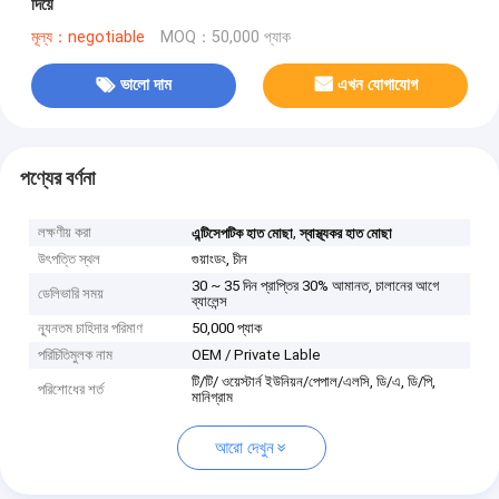
দিয়ে
মূল্য：negotiable
MOQ：50,000 প্যাক
ভালো দাম
এখন যোগাযোগ
পণ্যের বর্ণনা
লক্ষণীয় করা
,
এন্টিসেপটিক হাত মোছা
স্বাস্থ্যকর হাত মোছা
উৎপত্তি স্থল
গুয়াংডং, চীন
30 ~ 35 দিন প্রাপ্তির 30% আমানত, চালানের আগে
ডেলিভারি সময়
ব্যালেন্স
ন্যূনতম চাহিদার পরিমাণ
50,000 প্যাক
পরিচিতিমুলক নাম
OEM / Private Lable
টি/টি/ ওয়েস্টার্ন ইউনিয়ন/পেপাল/এলসি, ডি/এ, ডি/পি,
পরিশোধের শর্ত
মানিগ্রাম
আরো দেখুন