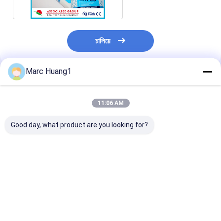
তেল দিয়ে
চালিয়ে
Marc Huang1
প্রস্তাবিত পণ্য
11:06 AM
Good day, what product are you looking for?
Yuanai Travel &
এককালীন এক্সএল প্রি-ওয়েস্টড
শিশুর ত্বক পরিষ্কারের
Daily Hygiene
ওয়াশল্যাথ 50 শীট 8 "x 12"
গন্ধযুক্ত আল্ট্রা নরম ছ
Cleaning Wipes -
প্রাপ্তবয়স্কদের জন্য
শিশুর হাত এবং মুখের প
Spunlace Fabric,
শীট
Skin-Friendly &
ভালো দাম
ভালো দাম
ভালো দাম
Long-Lasting