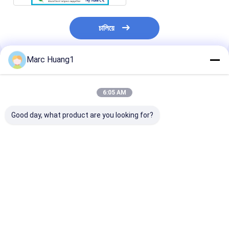
চালিয়ে
Marc Huang1
প্রস্তাবিত পণ্য
6:05 AM
Good day, what product are you looking for?
Spunlace Roll
Premium Polyester-
High Quality
Produced by
Viscose Spunlace
Standard Spu
Germany Machine,
Nonwoven for Wet
Nonwoven Fab
for Wet Wipe, Dry
Wipe Substrate &
Supplier in Chi
Wipe, 100% Viscose
Sanitary Products
Plain Spunlac
ভালো দাম
ভালো দাম
ভালো দাম
Parallel and Semi
Skin-Friendly
Cross Spunlace
Customizable