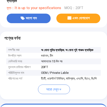
ফ্যাব্রিক
মূল্য：It is up to your specifications
MOQ：20FT
ভালো দাম
এখন যোগাযোগ
পণ্যের বর্ণনা
লক্ষণীয় করা
,
অ বোনা সুতির ফ্যাব্রিক
অ বোনা সুই পাঞ্চড ফ্যাব্রিক
উৎপত্তি স্থল
গুয়াংডং, চীন
ডেলিভারি সময়
আমানতের 15 দিন পর
ন্যূনতম চাহিদার পরিমাণ
20FT
পরিচিতিমুলক নাম
OEM / Private Lable
পরিশোধের শর্ত
টি/টি, ওয়েস্টার্ন ইউনিয়ন, মানিগ্রাম, এল/সি, ডি/এ, ডি/পি
আরো দেখুন