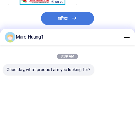
চালিয়ে
Marc Huang1
প্রস্তাবিত পণ্য
3:39 AM
Good day, what product are you looking for?
কাস্টমাইজ সুই পাঞ্চিং ননবোভেন
33 বছরের নিডেল পাঞ্চিং
ব্ল্যাক নিডল পাঞ্চিং নন
কাপড় বিভিন্ন ফাইবার রচনা
ননবোভেন ফেব্রিক্স
ফেব্রিক্স ম্যানুফ্যাকচার
ম্যানুফ্যাকচারার আইএসও
আইএসও সার্টিফিকেটপ্র
সার্টিফিকেটপ্রাপ্ত
ভালো দাম
ভালো দাম
ভালো দাম