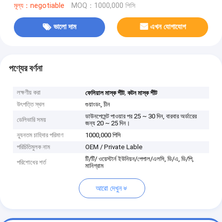
মূল্য：negotiable
MOQ：1000,000 পিসি
ভালো দাম
এখন যোগাযোগ
পণ্যের বর্ণনা
লক্ষণীয় করা
,
ফেসিয়াল মাস্ক শীট
কটন মাস্ক শীট
উৎপত্তি স্থল
গুয়াংডং, চীন
ডাউনপেমেন্ট পাওয়ার পর 25 ~ 30 দিন, বারবার অর্ডারের
ডেলিভারি সময়
জন্য 20 ~ 25 দিন।
ন্যূনতম চাহিদার পরিমাণ
1000,000 পিসি
পরিচিতিমুলক নাম
OEM / Private Lable
টি/টি/ ওয়েস্টার্ন ইউনিয়ন/পেপাল/এলসি, ডি/এ, ডি/পি,
পরিশোধের শর্ত
মানিগ্রাম
আরো দেখুন