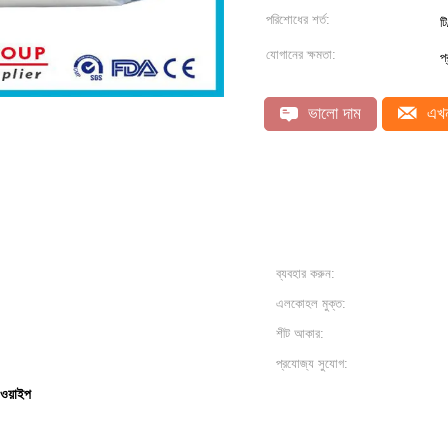
পরিশোধের শর্ত:
ট
যোগানের ক্ষমতা:
প
ভালো দাম
এখন
ব্যবহার করুন:
এলকোহল মুক্ত:
শীট আকার:
প্রযোজ্য সুযোগ:
 ওয়াইপ