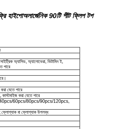
 ফ্রি হাইপোঅলার্জেনিক
90টি শীট ফ্লিপ টপ
ি
 সাইট্রিক অ্যাসিড, অ্যালোভেরা, ভিটামিন ই,
তে পারে
পারে।
করা যেতে পারে
 কাস্টমাইজ করা যেতে পারে
40pcs/60pcs/80pcs/90pcs/120pcs,
হ ফ্লোপ্যাক বা ফ্লোপ্যাক উপলব্ধ