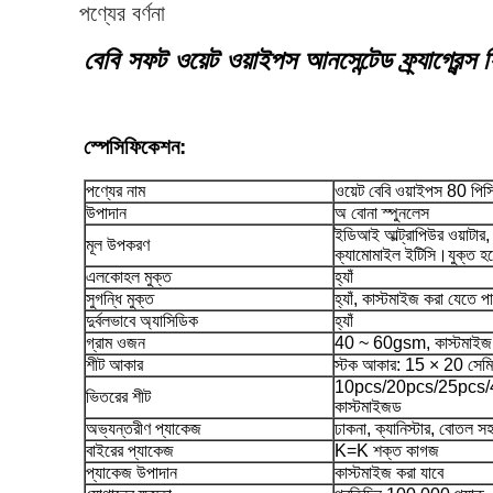
পণ্যের বর্ণনা
বেবি সফট ওয়েট ওয়াইপস আনসেন্টেড ফ্র্যাগ্রেন্স
স্পেসিফিকেশন:
পণ্যের নাম
ওয়েট বেবি ওয়াইপস 80 পিস
উপাদান
অ বোনা স্পুনলেস
ইডিআই আল্ট্রাপিউর ওয়াটার,
মূল উপকরণ
ক্যামোমাইল ইটিসি।যুক্ত হ
এলকোহল মুক্ত
হ্যাঁ
সুগন্ধি মুক্ত
হ্যাঁ, কাস্টমাইজ করা যেতে 
দুর্বলভাবে অ্যাসিডিক
হ্যাঁ
গ্রাম ওজন
40 ~ 60gsm, কাস্টমাইজ 
শীট আকার
স্টক আকার: 15 × 20 সেমি,
10pcs/20pcs/25pcs/
ভিতরের শীট
কাস্টমাইজড
অভ্যন্তরীণ প্যাকেজ
ঢাকনা, ক্যানিস্টার, বোতল স
বাইরের প্যাকেজ
K=K শক্ত কাগজ
প্যাকেজ উপাদান
কাস্টমাইজ করা যাবে