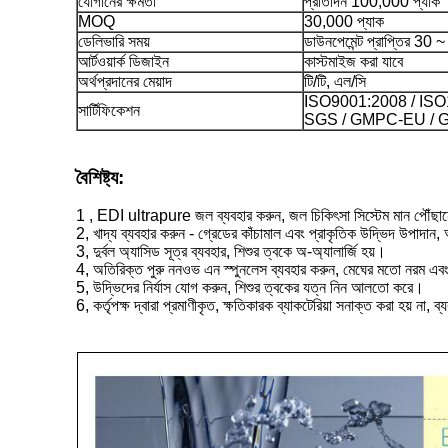
যোগানের ক্ষমতা
প্রতিদিন 100,000 প্যাক
MOQ
30,000 প্যাক
ডেলিভারি সময়
ডাউনপেমেন্ট প্রাপ্তির 30 ~
আর্টওয়ার্ক ডিজাইন
কাস্টমাইজ করা যাবে
অর্থপ্রদানের মেয়াদ
টি/টি, এল/সি
ISO9001:2008 / ISO
সার্টিফিকেশন
SGS / GMPC-EU /
বৈশিষ্ট্য:
1 , EDI ultrapure জল ব্যবহার করুন, জল চিকিৎসা সিস্টেম মান পৌঁছানো
2, খাদ্য ব্যবহার করুন - গ্রেডের কাঁচামাল এবং প্রাকৃতিক উদ্ভিদ উপাদান,
3, দুর্বল অ্যাসিড সূত্র ব্যবহার, শিশুর ত্বকে অ-অ্যালার্জি হয়।
4, অতিরিক্ত পুরু ননওভ এন স্পুনলেস ব্যবহার করুন, মেঘের মতো নরম এবং
5, উদ্ভিদের নির্যাস যোগ করুন, শিশুর ত্বকের যত্ন নিন আলতো করে।
6, কর্তৃপক্ষ দ্বারা প্রমাণীকৃত, ক্ষতিকারক ব্যাকটেরিয়া সনাক্ত করা হয় না, 