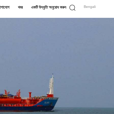
Bengali
োগাযোগ
খবর
একটি উদ্ধৃতি অনুরোধ করুন