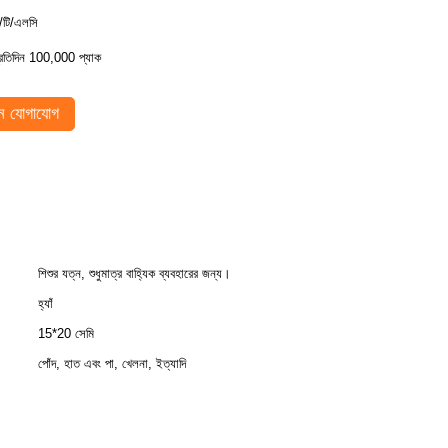
ি/টি/এলসি
্রতিদিন 100,000 প্যাক
 যোগাযোগ
শিশুর যত্ন, শুধুমাত্র বাহ্যিক ব্যবহারের জন্য।
হ্যাঁ
15*20 সেমি
পোঁদ, হাত এবং পা, খেলনা, ইত্যাদি