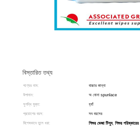
বিস্তারিত তথ্য
পণ্যের নাম:
বাচ্চার কান্না
উপাদান:
অ বোনা spunlace
সুগন্ধি মুক্ত:
হ্যাঁ
প্রয়োগের বয়স:
সব বয়সের
বিশেষভাবে তুলে ধরা:
শিশুর ভেজা টিস্যু
শিশুর পরিষ্কারের
,