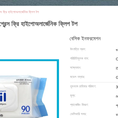
ন্স ফ্রি হাইপোঅলার্জেনিক ফ্লিপ টপ
্রেন্স ফ্রি হাইপোঅলার্জেনিক ফ্লিপ টপ
বেসিক ইনফরমেশন
উৎপত্তি স্থল:
গু
পরিচিতিমুলক নাম:
O
সাক্ষ্যদান:
I
মডেল নম্বার:
G
ন্যূনতম চাহিদার পরিমাণ:
3
মূল্য:
n
প্যাকেজিং বিবরণ:
প
ডেলিভারি সময়:
ড