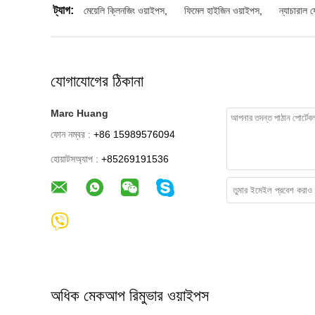
ট্যাগ:
মেয়েলি ক্লিনজিং ওয়াইপস
,
ফিমেল হাইজিন ওয়াইপস
,
ন্যাচারাল 
যোগাযোগের ঠিকানা
Marc Huang
ফোন নম্বর :
+86 15989576094
হোয়াটসঅ্যাপ :
+85269191536
অধিক মেকআপ রিমুভার ওয়াইপস