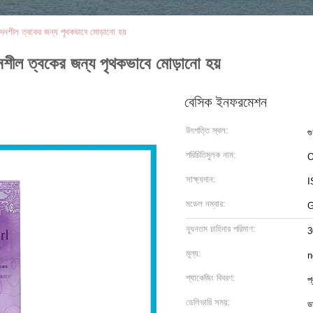
েদনশীল ত্বকের জন্য পৃথকভাবে মোড়ানো হয়
নশীল ত্বকের জন্য পৃথকভাবে মোড়ানো হয়
বেসিক ইনফরমেশন
উৎপত্তি স্থল:
গু
পরিচিতিমুলক নাম:
O
সাক্ষ্যদান:
I
মডেল নম্বার:
ন্যূনতম চাহিদার পরিমাণ:
3
মূল্য:
n
প্যাকেজিং বিবরণ:
প
ডেলিভারি সময়:
ড