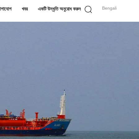
Bengali
োগাযোগ
খবর
একটি উদ্ধৃতি অনুরোধ করুন