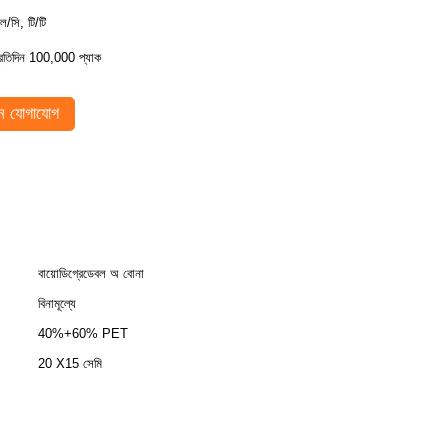
ল/সি, টি/টি
্রতিদিন 100,000 প্যাক
 যোগাযোগ
বায়োডিগ্রেডেবল অ বোনা
বিনামূল্যে
40%+60% PET
20 X15 সেমি