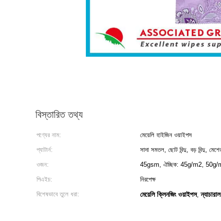
বিস্তারিত তথ্য
পণ্যের নাম:
মেয়েলি হাইজিন ওয়াইপস
প্যাটার্ন:
সাদা সমতল, ছোট বিন্দু, বড় বিন্দু, মেশ
ওজন:
45gsm, ঐচ্ছিক: 45g/m2, 50g/m
পিএইচ:
নিরপেক্ষ
বিশেষভাবে তুলে ধরা:
মেয়েলি ক্লিনজিং ওয়াইপস
ন্যাচারা
,