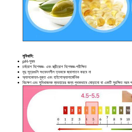
সুবিধাদি:
pH-সুষম
চর্মরোগ বিশেষজ্ঞ- এবং স্ত্রীরোগ বিশেষজ্ঞ-পরীক্ষিত
মৃদু সূত্রগুলি সংবেদনশীল ত্বককে জ্বালাতন করবে না
অ্যালকোহল-মুক্ত এবং হাইপোঅ্যালার্জেনিক
বিচক্ষণ এবং সুবিধাজনক ব্যবহারের জন্য পৃথকভাবে মোড়ানো বা একটি সুরক্ষিত নরম 