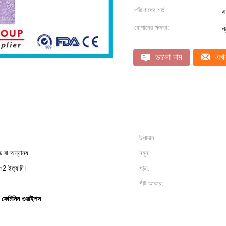
পরিশোধের শর্ত:
এ
যোগানের ক্ষমতা:
প
ভালো দাম
এখন
উপাদান:
েড বা অন্যান্য
নমুনা:
2 ইত্যাদি।
গঠন:
শীট আকার:
ল ফেমিনিন ওয়াইপস