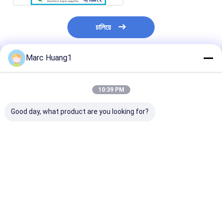
চালিয়ে
Marc Huang1
প্রস্তাবিত পণ্য
10:39 PM
Good day, what product are you looking for?
জার্মানি মেশিন দ্বারা উত্পাদিত
ওয়েট ওয়াইপ সাবস্ট্রেট এবং
High Quality
স্পুনলেস রোল, ভিজা ওয়াইপ,
স্যানিটারি পণ্যের জন্য প্রিমিয়াম
Standard Spu
শুকনো ওয়াইপ, 100%
পলিয়েস্টার-ভিসকোস স্পুনলেস
Nonwoven Fab
ভিস্কোস সমান্তরাল এবং সেমি
ননবোভেন ত্বক-বান্ধব
Supplier in Chi
ক্রস স্পুনলেসের জন্য
কাস্টমাইজযোগ্য
Plain Spunlac
ভালো দাম
ভালো দাম
ভালো দাম