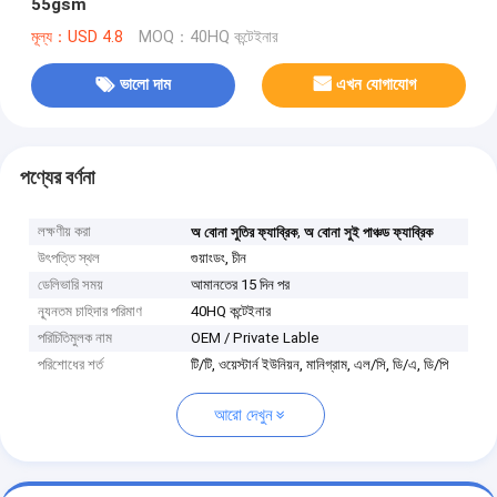
55gsm
মূল্য：USD 4.8
MOQ：40HQ কন্টেইনার
ভালো দাম
এখন যোগাযোগ
পণ্যের বর্ণনা
লক্ষণীয় করা
,
অ বোনা সুতির ফ্যাব্রিক
অ বোনা সুই পাঞ্চড ফ্যাব্রিক
উৎপত্তি স্থল
গুয়াংডং, চীন
ডেলিভারি সময়
আমানতের 15 দিন পর
ন্যূনতম চাহিদার পরিমাণ
40HQ কন্টেইনার
পরিচিতিমুলক নাম
OEM / Private Lable
পরিশোধের শর্ত
টি/টি, ওয়েস্টার্ন ইউনিয়ন, মানিগ্রাম, এল/সি, ডি/এ, ডি/পি
আরো দেখুন