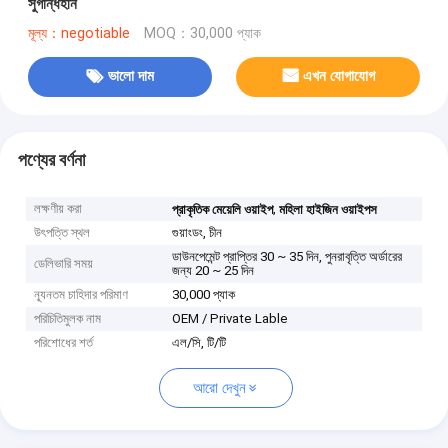
সুগন্ধিহীন
মূল্য：negotiable
MOQ：30,000 প্যাক
ভালো দাম
এখন যোগাযোগ
পণ্যের বর্ণনা
লক্ষণীয় করা
,
প্রাকৃতিক মেয়েলি ওয়াইপ
মহিলা হাইজিন ওয়াইপস
উৎপত্তি স্থল
গুয়াংডং, চীন
ডাউনপেমেন্ট প্রাপ্তির 30 ~ 35 দিন, পুনরাবৃত্তি অর্ডারের
ডেলিভারি সময়
জন্য 20 ~ 25 দিন
ন্যূনতম চাহিদার পরিমাণ
30,000 প্যাক
পরিচিতিমুলক নাম
OEM / Private Lable
পরিশোধের শর্ত
এল/সি, টি/টি
আরো দেখুন