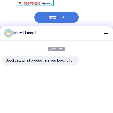
চালিয়ে
Marc Huang1
প্রস্তাবিত পণ্য
2:21 PM
Good day, what product are you looking for?
একক মোড়ানো মেকআপ রিমুভার
ফেমিনিন হাইজিন মেকআপ
অ্যালকোহল ফ্রি মে
মেকআপ পরিষ্কারের জন্য তাজা
রিমুভার ওয়াইপস 10 পিসিএস
রিমুভার ওয়াইপস, অর্গা
সুগন্ধি সাদা রঙ মুছে দেয়
রিন্স ফ্রি পিওর কটন মেকআপ
ফেমিনিন ওয়াইপস হোয
ক্লিনিং
কালার পুরুষদের জন্য
ভালো দাম
ভালো দাম
ভালো দাম