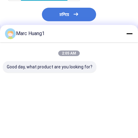
চালিয়ে
Marc Huang1
প্রস্তাবিত পণ্য
2:05 AM
Good day, what product are you looking for?
অ বোনা ফ্যাব্রিক রোল
পার্ল প্যাটার্ন সহ কাস্টমাইজযোগ্য
ক্যানিস্টারে অ্যান্টিব্যা
উচ্চ মানের অ বোনা ফ্যাব্রিক
ওয়েট ওয়াইপের জন্য 
রোলস প্রতিটি অ্যাপ্লিকেশনের
প্লেইন ডিসপোজেবল ড
জন্য টেকসই এবং বহুমুখী
ওয়াইপ রোল
ভালো দাম
ভালো দাম
ভালো দাম