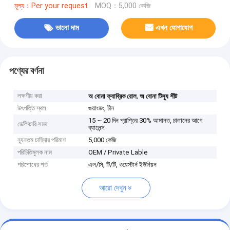
মূল্য：Per your request
MOQ：5,000 কেজি
ভালো দাম
এখন যোগাযোগ
পণ্যের বর্ণনা
লক্ষণীয় করা
,
অ বোনা ফ্যাব্রিক রোল
অ বোনা টিস্যু শীট
উৎপত্তি স্থল
গুয়াংডং, চীন
15 ~ 20 দিন প্রাপ্তির 30% আমানত, চালানের আগে
ডেলিভারি সময়
ব্যালেন্স
ন্যূনতম চাহিদার পরিমাণ
5,000 কেজি
পরিচিতিমুলক নাম
OEM / Private Lable
পরিশোধের শর্ত
এল/সি, টি/টি, ওয়েস্টার্ন ইউনিয়ন
আরো দেখুন