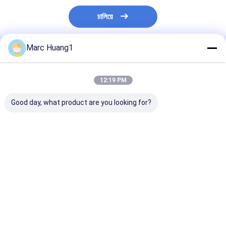
চালিয়ে
Marc Huang1
প্রস্তাবিত পণ্য
12:19 PM
Good day, what product are you looking for?
স্পানলেস ভেজা গ্লাভ:
শরীর পরিষ্কারের জন্য আর্ক ভিজা
শরীরের পরিষ্কারের জন্য
গৃহস্থালী-পরিষ্কার, বহিরঙ্গন-
ওয়াশিং গ্লোভস/ পরিষ্কারের
ভেজা ওয়াশিং গ্লাভস/ 
উপযোগী এবং দৈনন্দিন-যত্নের
গ্লোভস/ রোগীর পরিষ্কার/
গ্লাভস/ রোগীর পরিষ্ক
জন্য ব্যবহারযোগ্য সুরক্ষা
হাসপাতালের যত্ন
হাসপাতালের যত্ন
ভালো দাম
ভালো দাম
ভালো দাম