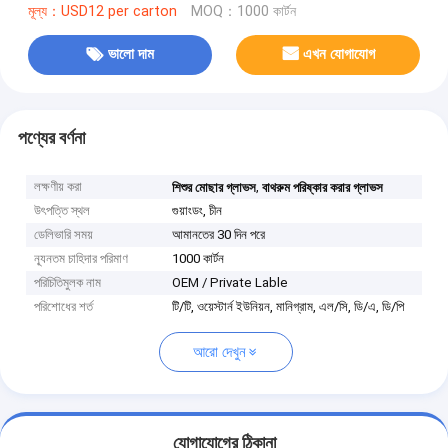
মূল্য：USD12 per carton
MOQ：1000 কার্টন
ভালো দাম
এখন যোগাযোগ
পণ্যের বর্ণনা
লক্ষণীয় করা
,
শিশুর মোছার গ্লাভস
বাথরুম পরিষ্কার করার গ্লাভস
উৎপত্তি স্থল
গুয়াংডং, চীন
ডেলিভারি সময়
আমানতের 30 দিন পরে
ন্যূনতম চাহিদার পরিমাণ
1000 কার্টন
পরিচিতিমুলক নাম
OEM / Private Lable
পরিশোধের শর্ত
টি/টি, ওয়েস্টার্ন ইউনিয়ন, মানিগ্রাম, এল/সি, ডি/এ, ডি/পি
আরো দেখুন
যোগাযোগের ঠিকানা